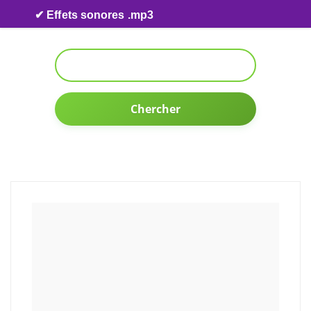
Skip to content
✔ Effets sonores .mp3
Chercher