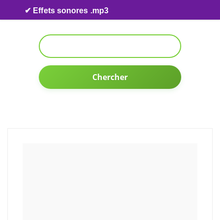
Skip to content
✔ Effets sonores .mp3
Chercher