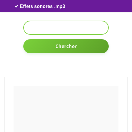
Skip to content
✔ Effets sonores .mp3
Chercher