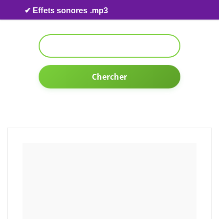
Skip to content
✔ Effets sonores .mp3
Chercher