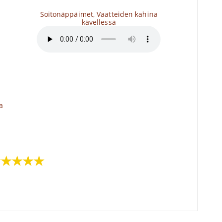
Soitonäppäimet, Vaatteiden kahina
kävellessä
a
★★★★★