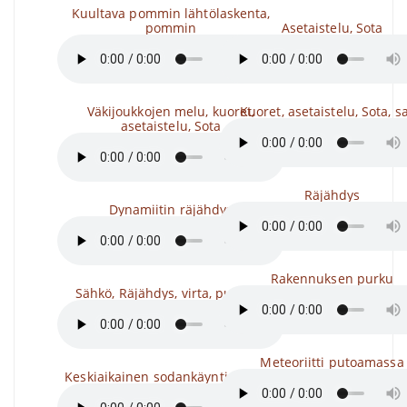
Kuultava pommin lähtölaskenta,
pommin
Asetaistelu, Sota
Väkijoukkojen melu, kuoret,
Kuoret, asetaistelu, Sota, s
asetaistelu, Sota
Räjähdys
Dynamiitin räjähdys
Rakennuksen purku
Sähkö, Räjähdys, virta, purkaus
Meteoriitti putoamassa
Keskiaikainen sodankäynti, kuoret,