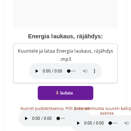
Energia laukaus, räjähdys:
Kuuntele ja lataa Energia laukaus, räjähdys
.mp3
⇓
ladata
Kuoret pudotettaessa, Pilli pommit
Sota, ammunta suuren kalii
aseista