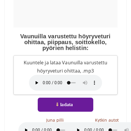
Vaunuilla varustettu höyryveturi
ohittaa, piippaus, soittokello,
pyörien helistin:
Kuuntele ja lataa Vaunuilla varustettu
höyryveturi ohittaa, .mp3
⇓
ladata
Juna pilli
Kytkin autot