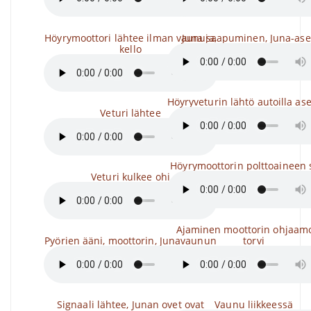
Höyrymoottori lähtee ilman vaunuja,
Juna saapuminen, Juna-as
kello
Höyryveturin lähtö autoilla as
Veturi lähtee
Höyrymoottorin polttoaineen 
Veturi kulkee ohi
Ajaminen moottorin ohjaamo
Pyörien ääni, moottorin, Junavaunun
torvi
Signaali lähtee, Junan ovet ovat
Vaunu liikkeessä