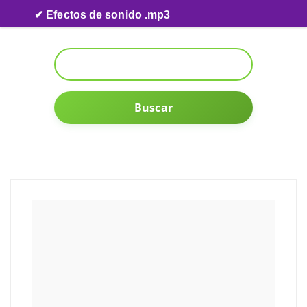
Skip to content
✔ Efectos de sonido .mp3
Buscar