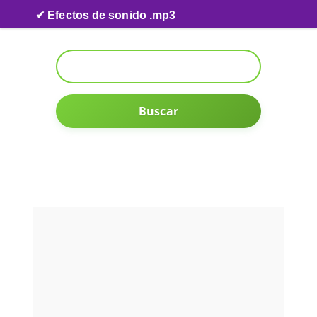
Skip to content
✔ Efectos de sonido .mp3
Buscar