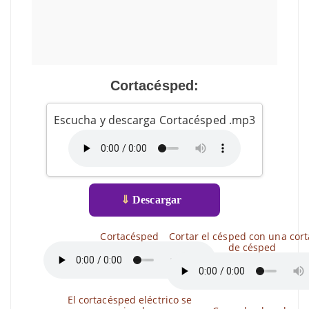
Cortacésped:
Escucha y descarga Cortacésped .mp3
⇓
Descargar
Cortacésped
Cortar el césped con una cor
de césped
El cortacésped eléctrico se