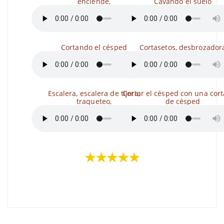
enciende,
Cavando el suelo
Cortando el césped
Cortasetos, desbrozador
Escalera, escalera de tijera,
Cortar el césped con una cor
traqueteo,
de césped
★★★★★