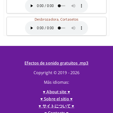
Desbrozadora, Cortasetos
Efectos de sonido gratuitos .mp3
Copyright © 2019 - 2026
Más idiomas:
♥ About site ♥
♥ Sobre el sitio ♥
♥ サイトについて ♥