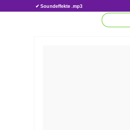
Skip to content
✔ Soundeffekte .mp3