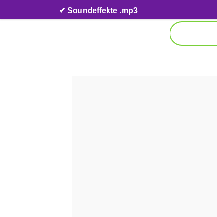
Skip to content
✔ Soundeffekte .mp3