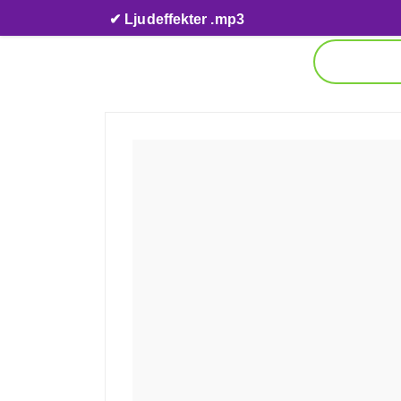
Skip to content
✔ Ljudeffekter .mp3