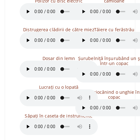
Polizor cu disc electric
camioane
Distrugerea clădirii de către miez
Tăiere cu ferăstrău
Dosar din lemn
Șurubelniță înșurubând un 
într-un copac
Lucrați cu o lopată
Ciocan ciocănind o unghie în
copac
Săpați în caseta de instrumente