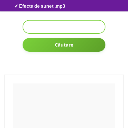
Skip to content
✔ Efecte de sunet .mp3
Căutare