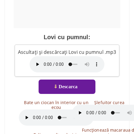
Lovi cu pumnul:
Ascultați și descărcați Lovi cu pumnul .mp3
⇓
Descarca
Bate un ciocan în interior cu un
Șlefuitor curea
ecou
Funcționează macaraua 