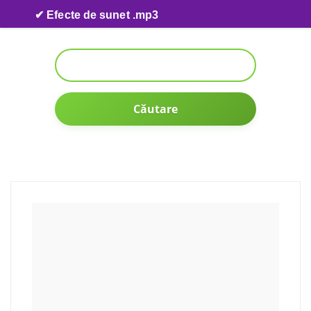
Skip to content
✔ Efecte de sunet .mp3
Căutare