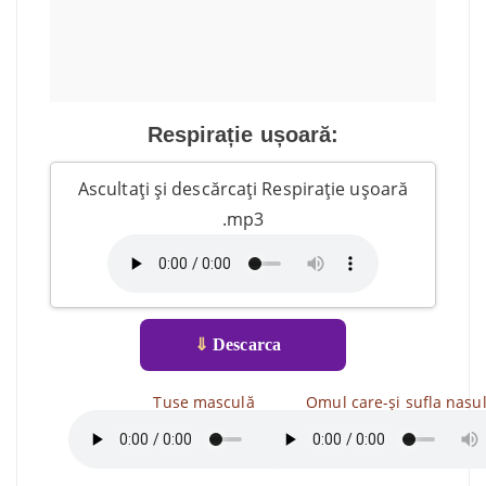
Respirație ușoară:
Ascultați și descărcați Respirație ușoară
.mp3
⇓
Descarca
Tuse masculă
Omul care-și sufla nasu