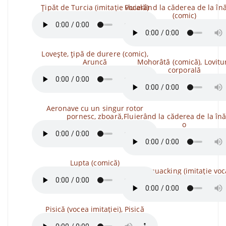
Țipăt de Turcia (imitație vocală)
Fluierând la căderea de la în
(comic)
Lovește, țipă de durere (comic),
Aruncă
Mohorâtă (comică), Lovitu
corporală
Aeronave cu un singur rotor
pornesc, zboară,
Fluierând la căderea de la înă
o
Lupta (comică)
Duck quacking (imitație voc
Pisică (vocea imitației), Pisică