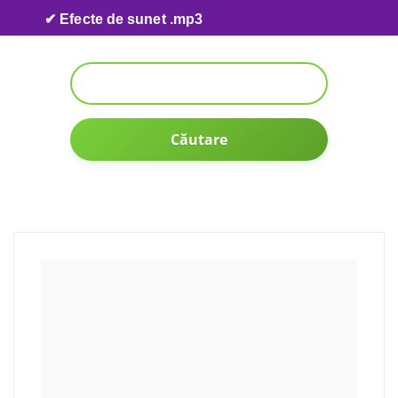
Skip to content
✔ Efecte de sunet .mp3
Căutare