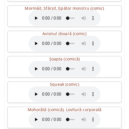
Mormăit, Sfârșit, țipător monstru (comic)
Avionul zboară (comic)
Șoapta (comică)
Squeak (comic)
Mohorâtă (comică), Lovitură corporală