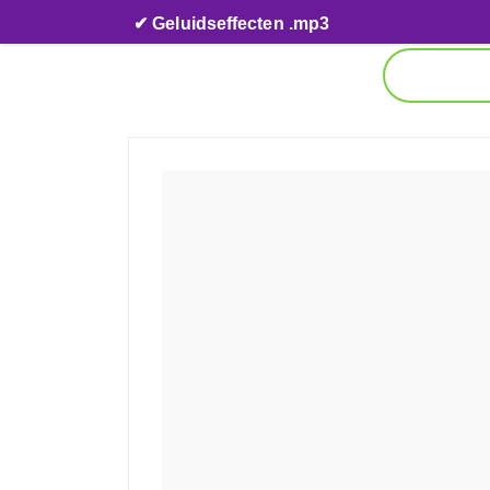
Skip to content
✔ Geluidseffecten .mp3