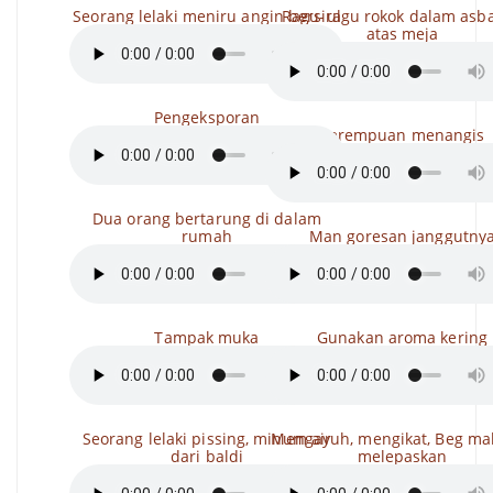
Seorang lelaki meniru angin bersiul
Ragu-ragu rokok dalam asba
atas meja
Pengeksporan
Perempuan menangis
Dua orang bertarung di dalam
rumah
Man goresan janggutny
Tampak muka
Gunakan aroma kering
Seorang lelaki pissing, minum air
Mengayuh, mengikat, Beg ma
dari baldi
melepaskan