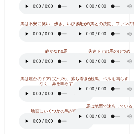
馬は不安に笑い、歩き、いびきをかく
騎士の馬との決闘、ファンの
静かなne馬
失速ドアの馬のひづめ
馬は屋台のドアにひづめ、落ち着きが
競馬、ベルを鳴らす
なく、鼻を鳴らす
馬は地面で速歩している
地面にいくつかの馬が疾走