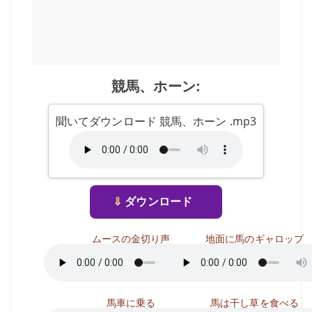
競馬、ホーン:
聞いてダウンロード 競馬、ホーン .mp3
⇓
ダウンロード
ムースの金切り声
地面に馬のギャロップ
馬車に乗る
馬は干し草を食べる