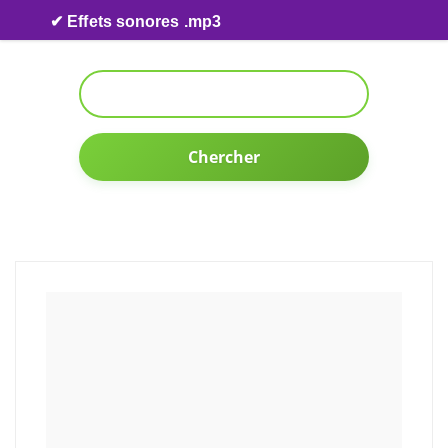
Skip to content
✔ Effets sonores .mp3
Chercher