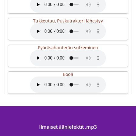
Tukkeutuu, Puskutraktori lähestyy
Pyörösahanterän sulkeminen
Booli
Ilmaiset ääniefektit .mp3