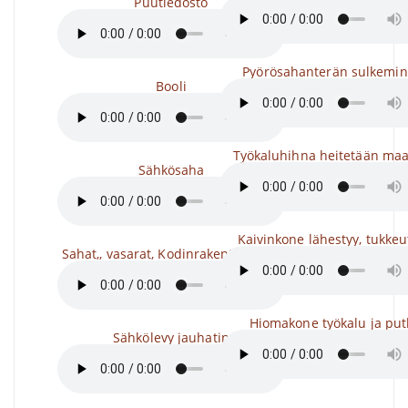
Puutiedosto
Pyörösahanterän sulkemi
Booli
Työkaluhihna heitetään ma
Sähkösaha
Kaivinkone lähestyy, tukke
Sahat,, vasarat, Kodinrakentaminen
Hiomakone työkalu ja put
Sähkölevy jauhatin