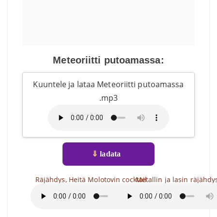
Meteoriitti putoamassa:
Kuuntele ja lataa Meteoriitti putoamassa
.mp3
⇓
ladata
Räjähdys, Heitä Molotovin cocktail
Metallin ja lasin räjähdy