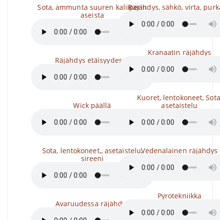
Sota, ammunta suuren kaliiperin
Räjähdys, sähkö, virta, pur
aseista
Kranaatin räjähdys
Räjähdys etäisyydessä
Kuoret, lentokoneet, Sota
Wick päällä
asetaistelu
Sota, lentokoneet,, asetaistelu,
Vedenalainen räjähdys
sireeni
Pyrotekniikka
Avaruudessa räjähdys