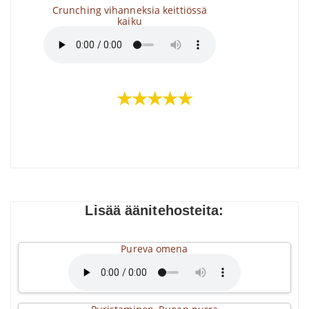
Crunching vihanneksia keittiössä
kaiku
★★★★★
Lisää äänitehosteita:
Pureva omena