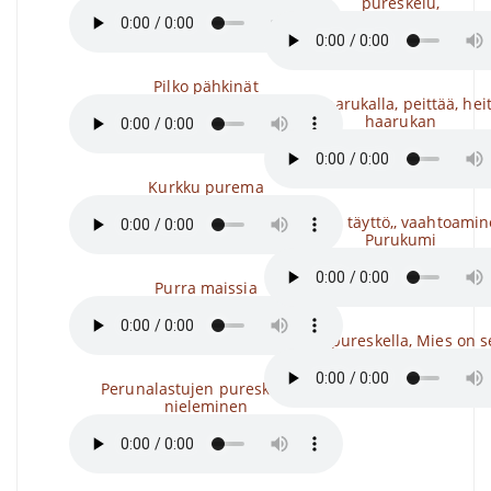
pureskelu,
Pilko pähkinät
Syö haarukalla, peittää, hei
haarukan
Kurkku purema
Kuplan täyttö,, vaahtoamin
Purukumi
Purra maissia
Nielee, pureskella, Mies on se
Perunalastujen pureskelu ja
nieleminen