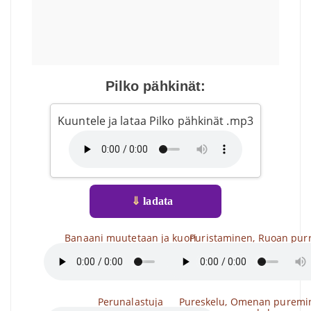
Pilko pähkinät:
Kuuntele ja lataa Pilko pähkinät .mp3
⇓
ladata
Banaani muutetaan ja kuori
Puristaminen, Ruoan pur
Perunalastuja
Pureskelu, Omenan puremi