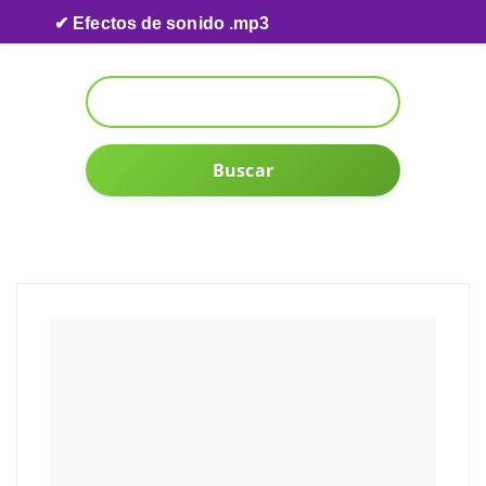
Skip to content
✔ Efectos de sonido .mp3
Buscar